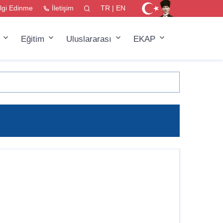
ilgi Edinme
İletişim
TR
|
EN
r
Eğitim
Uluslararası
EKAP