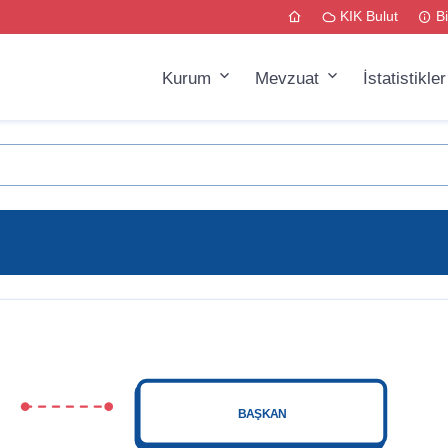
KIK Bulut
B
Kurum
Mevzuat
İstatistikle
BAŞKAN